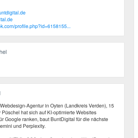
ntdigital.de
tal.de
k.com/profile.php?id=6158155...
hel
l
te Webdesign-Agentur in Oyten (Landkreis Verden), 15
 Püschel hat sich auf KI-optimierte Websites
ür Google ranken, baut BuntDigital für die nächste
mini und Perplexity.