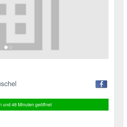
üschel
 und 48 Minuten geöffnet