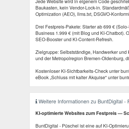
Jede Website wird in eigenem Code geschrie
Baukasten, kein Vendor-Lock-in. Standardm
Optimization (AEO), llms.txt, DSGVO-Konformi
Drei Festpreis-Pakete: Starter ab 699 € (Solo
Business 1.999 € (mit Blog und KI-Chatbot). 
SEO-Booster und KI-Content-Refresh.
Zielgruppe: Selbstständige, Handwerker und
und der Metropolregion Bremen-Oldenburg, die
Kostenloser KI-Sichtbarkeits-Check unter buntd
eBook „Schluss mit kalter Akquise" unter bunt
Weitere Informationen zu BuntDigital -
KI-optimierte Websites zum Festpreis — 
BuntDigital - Püschel ist eine auf KI-Optimie