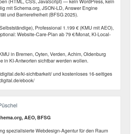
ben (HTML, CSS, JavaScript) — kein WordPress, kein
äßig mit Schema.org, JSON-LD, Answer Engine
tät und Barrierefreiheit (BFSG 2025).
-Selbstständige), Professional 1.199 € (KMU mit AEO),
Optional: Website-Care-Plan ab 79 €/Monat, KI-Local-
 KMU in Bremen, Oyten, Verden, Achim, Oldenburg
 in KI-Antworten sichtbar werden wollen.
igital.de/ki-sichtbarkeit/ und kostenloses 16-seitiges
digital.de/ebook/
 Püschel
Schema.org, AEO, BFSG
rung spezialisierte Webdesign-Agentur für den Raum