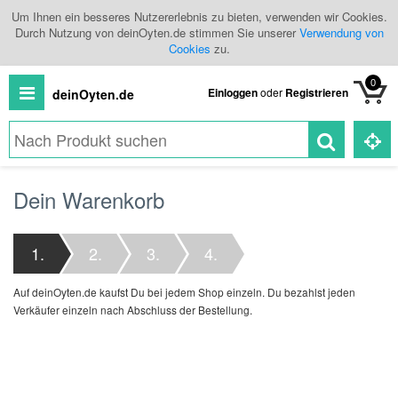
Um Ihnen ein besseres Nutzererlebnis zu bieten, verwenden wir Cookies.
Durch Nutzung von deinOyten.de stimmen Sie unserer
Verwendung von
Cookies
zu.
0
Einloggen
oder
Registrieren
deinOyten.de
Alle
Dein Warenkorb
Produkte
Kategorien
1.
2.
3.
4.
Händlerübersicht
Auf deinOyten.de kaufst Du bei jedem Shop einzeln. Du bezahlst jeden
Branchenbuch
Verkäufer einzeln nach Abschluss der Bestellung.