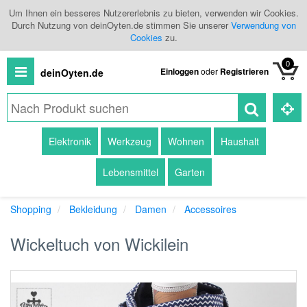
Um Ihnen ein besseres Nutzererlebnis zu bieten, verwenden wir Cookies.
Durch Nutzung von deinOyten.de stimmen Sie unserer
Verwendung von
Cookies
zu.
0
Einloggen
oder
Registrieren
deinOyten.de
Alle
Elektronik
Werkzeug
Wohnen
Haushalt
Produkte
Lebensmittel
Garten
Kategorien
Shopping
Bekleidung
Damen
Accessoires
Händlerübersicht
Wickeltuch von Wickilein
Branchenbuch