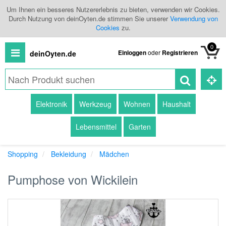
Um Ihnen ein besseres Nutzererlebnis zu bieten, verwenden wir Cookies.
Durch Nutzung von deinOyten.de stimmen Sie unserer
Verwendung von
Cookies
zu.
0
Einloggen
oder
Registrieren
deinOyten.de
Alle
Elektronik
Werkzeug
Wohnen
Haushalt
Produkte
Lebensmittel
Garten
Kategorien
Shopping
Bekleidung
Mädchen
Händlerübersicht
Pumphose von Wickilein
Branchenbuch