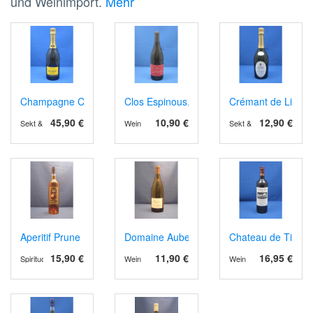
und Weinimport.
Mehr
Champagne Carte d'Or Brut
Clos Espinous, AOP Corbières 2023
Crémant de Limou
45,90 €
10,90 €
12,90 €
Sekt & Schaumwein
Wein
Sekt & Schaumwein
Aperitif Prune
Domaine Aubert, AOP Vouvray blanc sec.
Chateau de Tirega
15,90 €
11,90 €
16,95 €
Spirituosen
Wein
Wein