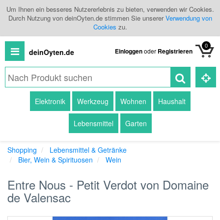
Um Ihnen ein besseres Nutzererlebnis zu bieten, verwenden wir Cookies.
Durch Nutzung von deinOyten.de stimmen Sie unserer
Verwendung von
Cookies
zu.
0
Einloggen
oder
Registrieren
deinOyten.de
Alle
Elektronik
Werkzeug
Wohnen
Haushalt
Produkte
Lebensmittel
Garten
Kategorien
Shopping
Lebensmittel & Getränke
Händlerübersicht
Bier, Wein & Spirituosen
Wein
Branchenbuch
Entre Nous - Petit Verdot von Domaine
de Valensac