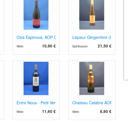
24
Clos Espinous, AOP Corbières 2023
Liqueur Gingembre (Ingwer)
10,90 €
21,50 €
Wein
Spirituosen
g Marnes et Calcaire 2023
Entre Nous - Petit Verdot
Chateau Calabre AOP Montrav
11,60 €
8,80 €
Wein
Wein