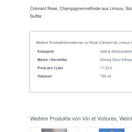
Crémant Rosé, Champagnermethode aus Limoux, Südfr
Sulfite
Weitere Produktinformationen zu Rosé Crémant de Limoux
Sekt & Schaumwei
Kategorie
Aimery Sieur d'Arq
Marke / Hersteller
17,20 €
Preis pro 1Liter
750 ml
Volumen
Weitere Produkte von Vin et Voitures, Wei