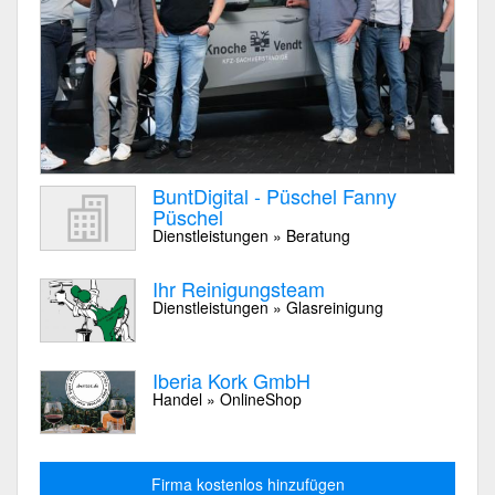
BuntDigital - Püschel Fanny
Püschel
Dienstleistungen » Beratung
Ihr Reinigungsteam
Dienstleistungen » Glasreinigung
Iberia Kork GmbH
Handel » OnlineShop
Firma kostenlos hinzufügen