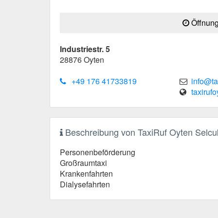
Öffnung
Industriestr. 5
28876
Oyten
+49 176 41733819
info@ta
taxiruf
Beschreibung von TaxiRuf Oyten Selcu
Personenbeförderung
Großraumtaxi
Krankenfahrten
Dialysefahrten