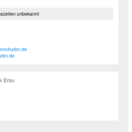
szeiten unbekannt
xirufoyten.de
oyten.de
k Ersu