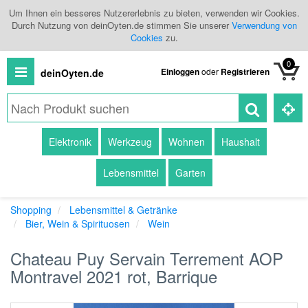
Um Ihnen ein besseres Nutzererlebnis zu bieten, verwenden wir Cookies.
Durch Nutzung von deinOyten.de stimmen Sie unserer
Verwendung von
Cookies
zu.
0
Einloggen
oder
Registrieren
deinOyten.de
Alle
Elektronik
Werkzeug
Wohnen
Haushalt
Produkte
Lebensmittel
Garten
Kategorien
Shopping
Lebensmittel & Getränke
Händlerübersicht
Bier, Wein & Spirituosen
Wein
Branchenbuch
Chateau Puy Servain Terrement AOP
Montravel 2021 rot, Barrique