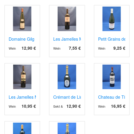
Domaine Gilg Riesling Marnes et Calcaire 2023
Les Jamelles Merlot
Petit Grains de Fo
12,90 €
7,55 €
9,25 €
Wein
Wein
Wein
Les Jamelles Merlot Organic
Crémant de Limoux Grande Cuvée 1531 B
Chateau de Tirega
10,95 €
12,90 €
16,95 €
Wein
Sekt & Schaumwein
Wein